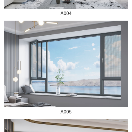
A004
A005