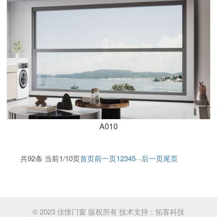
A010
共92条 当前1/10页
首页
前一页
1
2
3
4
5
···
后一页
尾页
© 2023 佳憬门窗 版权所有
技术支持：
拓客科技