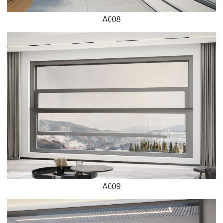
A008
A009