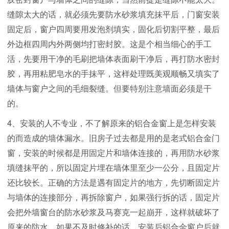
缝隙太大的话，就必须先要防水砂浆填充抹平后，门窗安装
固定后，窗户四周要用发泡剂填实，固化后切割平整，最后
外边框四周内外两侧均打密封胶。这是个相当细心的手工
活，先要用干净的毛刷把墙体表面刷干净后，再打防水密封
胶，再用粘肥皂水的手抹平，这样处理既美观顺畅又填实了
墙体与窗户之间的毛细裂缝。但要特别注意墙面必须是干
的。
4、安装的人不专业，不了解原来的铝合金窗上是怎样安装
的而造成的墙体漏水。旧房子过去都是用的是老式铝合金门
窗，安装的时候都是用固定片和墙体连接的，再用防水砂浆
填缝抹平的，所以固定片埋在墙体里至少一公分，且固定片
还比较长。正确的方法是遇有固定片的地方，先切断固定片
与墙体的连接部分，再拆除窗户，如果强行拆的话，固定片
会把外墙窗台的防水砂浆及马赛克一起崩开，这样就破坏了
原来的防水，如果不及时修补的话，安装后铝合金窗户后就