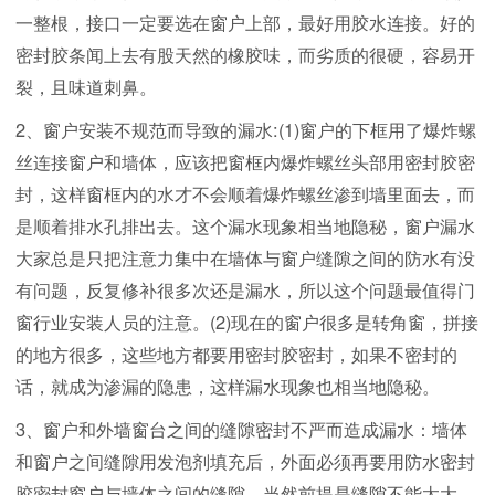
一整根，接口一定要选在窗户上部，最好用胶水连接。好的
密封胶条闻上去有股天然的橡胶味，而劣质的很硬，容易开
裂，且味道刺鼻。
2、窗户安装不规范而导致的漏水:(1)窗户的下框用了爆炸螺
丝连接窗户和墙体，应该把窗框内爆炸螺丝头部用密封胶密
封，这样窗框内的水才不会顺着爆炸螺丝渗到墙里面去，而
是顺着排水孔排出去。这个漏水现象相当地隐秘，窗户漏水
大家总是只把注意力集中在墙体与窗户缝隙之间的防水有没
有问题，反复修补很多次还是漏水，所以这个问题最值得门
窗行业安装人员的注意。(2)现在的窗户很多是转角窗，拼接
的地方很多，这些地方都要用密封胶密封，如果不密封的
话，就成为渗漏的隐患，这样漏水现象也相当地隐秘。
3、窗户和外墙窗台之间的缝隙密封不严而造成漏水：墙体
和窗户之间缝隙用发泡剂填充后，外面必须再要用防水密封
胶密封窗户与墙体之间的缝隙，当然前提是缝隙不能太大。